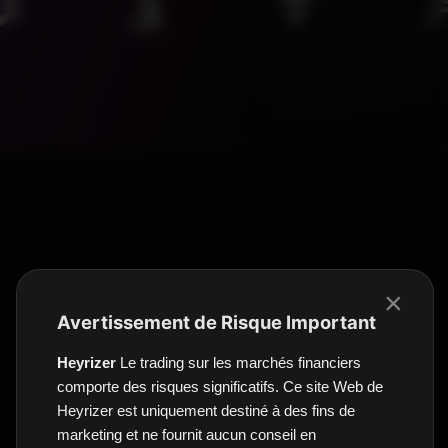
×
Heyrizer
Avertissement de Risque Important
Heyrizer analyse le marché avec une technologie intelligente.
Heyrizer
Le trading sur les marchés financiers
Découvrez une manière équitable de négocier des monnaies
comporte des risques significatifs. Ce site Web de
numériques et des devises en Belgique. Pas de gourous, mais
Heyrizer est uniquement destiné à des fins de
des données.
marketing et ne fournit aucun conseil en